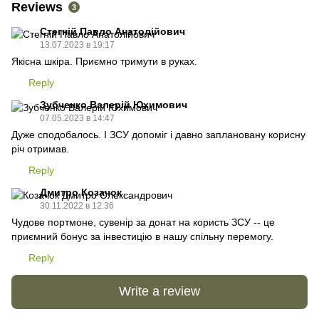
Reviews
3
Стегній Павло Анатолійович
13.07.2023 в 19:17
Якісна шкіра. Приємно тримути в руках.
Reply
Зубченко Валерій Юхимович
07.05.2023 в 14:47
Дуже сподобалось. І ЗСУ допоміг і давно заплановану корисну
річ отримав.
Reply
Дмитро Козачок
30.11.2022 в 12:36
Чудове портмоне, сувенір за донат на користь ЗСУ -- це
приємний бонус за інвестицію в нашу спільну перемогу.
Reply
Write a review