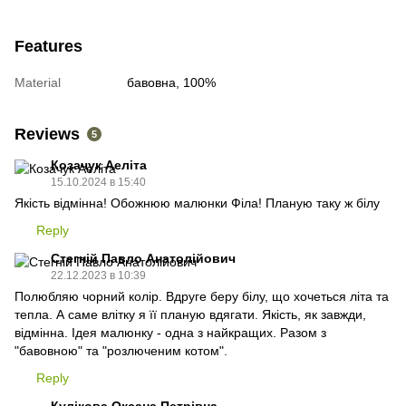
Features
Material
бавовна, 100%
Reviews
5
Козачук Аеліта
15.10.2024 в 15:40
Якість відмінна! Обожнюю малюнки Філа! Планую таку ж білу
Reply
Стегній Павло Анатолійович
22.12.2023 в 10:39
Полюбляю чорний колір. Вдруге беру білу, що хочеться літа та
тепла. А саме влітку я її планую вдягати. Якість, як завжди,
відмінна. Ідея малюнку - одна з найкращих. Разом з
"бавовною" та "розлюченим котом".
Reply
Кулікова Оксана Петрівна