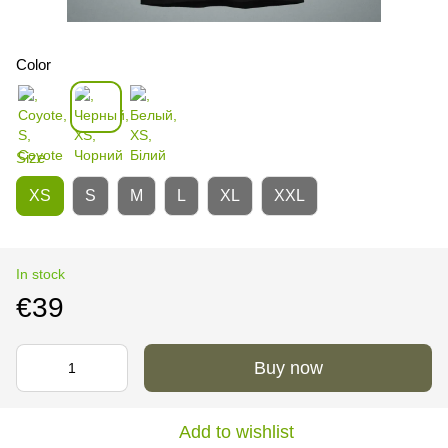
Color
Size
XS
S
M
L
XL
XXL
In stock
€39
Buy now
Add to wishlist