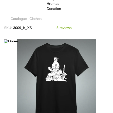
Catalogue
Clothes
SKU:
3009_b_XS
5 reviews