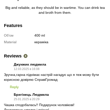
Big and reliable, as they should be in wartime. You can drink tea
and broth from them.
Features
Об’єм
400 ml
Material
кераміка
Reviews
8
Джунжик людмила
12.03.2025 в 16:08
Зручна,гарна піднімає настрій нагадує що я теж можу бути
корисною довіряю СправіГромад
Reply
Бригінець Людмила
25.01.2025 в 20:29
Чашка сподобалась!! Подарунок чоловікові!
Доставлено швидко і якісно!