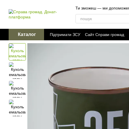
Перейти до основного контенту
Ти зможеш — ми допоможе
Каталог
Підтримати ЗСУ
Сайт Справи громад