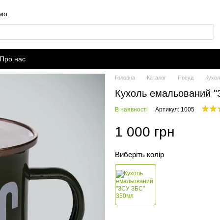
мо.
Про нас
Головна
Каталог
Посуд
Кухол
Кухоль емальований "
В наявності
Артикул: 1005
1 000 грн
Виберіть колір