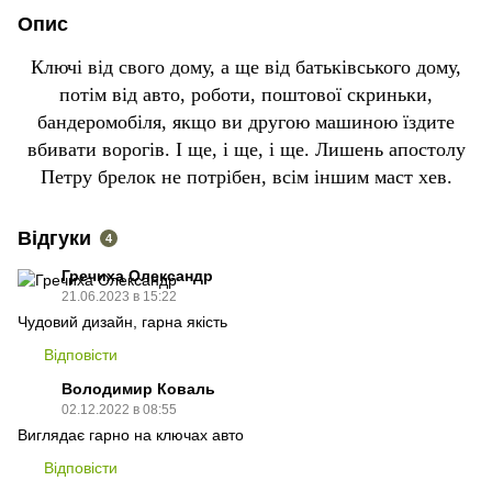
Опис
Ключі від свого дому, а ще від батьківського дому,
потім від авто, роботи, поштової скриньки,
бандеромобіля, якщо ви другою машиною їздите
вбивати ворогів. І ще, і ще, і ще. Лишень апостолу
Петру брелок не потрібен, всім іншим маст хев.
Відгуки
4
Гречиха Олександр
21.06.2023 в 15:22
Чудовий дизайн, гарна якість
Відповісти
Володимир Коваль
02.12.2022 в 08:55
Виглядає гарно на ключах авто
Відповісти